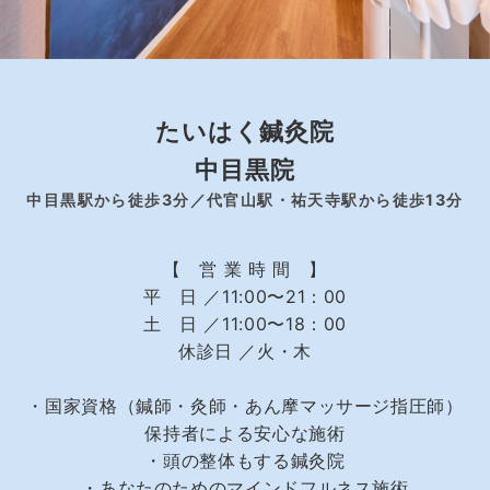
たいはく鍼灸院
中目黒院
中目黒駅から徒歩3分／代官山駅・祐天寺駅から徒歩13分
【 営 業 時 間 】
平 日 ／11:00〜21：00
土 日 ／11:00〜18：00
休診日 ／火・木
・国家資格（鍼師・灸師・あん摩マッサージ指圧師）
保持者による安心な施術
・頭の整体もする鍼灸院
・あなたのためのマインドフルネス施術