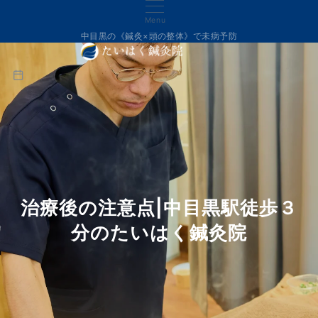
Menu
中目黒の《鍼灸×頭の整体》で未病予防
治療後の注意点|中目黒駅徒歩３
分のたいはく鍼灸院